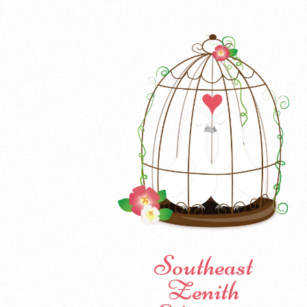
Southeast
Zenith