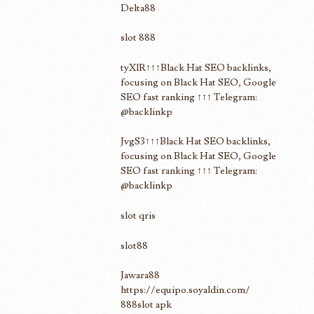
Delta88
slot 888
tyXlR↑↑↑Black Hat SEO backlinks,
focusing on Black Hat SEO, Google
SEO fast ranking ↑↑↑ Telegram:
@backlinkp
JvgS3↑↑↑Black Hat SEO backlinks,
focusing on Black Hat SEO, Google
SEO fast ranking ↑↑↑ Telegram:
@backlinkp
slot qris
slot88
Jawara88
https://equipo.soyaldin.com/
888slot apk