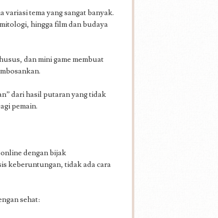
a variasi tema yang sangat banyak.
itologi, hingga film dan budaya
ol khusus, dan mini game membuat
membosankan.
” dari hasil putaran yang tidak
bagi pemain.
 online dengan bijak
sis keberuntungan, tidak ada cara
engan sehat: