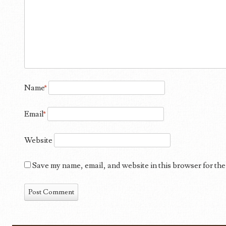
Name
*
Email
*
Website
Save my name, email, and website in this browser for the