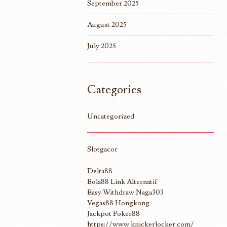
September 2025
August 2025
July 2025
Categories
Uncategorized
Slotgacor
Delta88
Bola88 Link Alternatif
Easy Withdraw Naga303
Vegas88 Hongkong
Jackpot Poker88
https://www.knickerlocker.com/