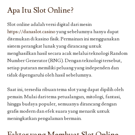
Apa Itu Slot Online?
Slot online adalah versi digital dari mesin
https://danaslot.casino
yang sebelumnya hanya dapat
ditemukan di kasino fisik. Permainan ini menggunakan
sistem perangkat lunak yang dirancang untuk
menghasilkan hasil secara acak melalui teknologi Random
Number Generator (RNG). Dengan teknologi tersebut,
setiap putaran memiliki peluang yang independen dan
tidak dipengaruhi oleh hasil sebelumnya.
Saat ini, tersedia ribuan tema slot yang dapat dipilih oleh
pemain. Mulai dari tema petualangan, mitologi, fantasi,
hingga budaya populer, semuanya dirancang dengan
grafis modern dan efek suara yang menarik untuk
meningkatkan pengalaman bermain.
Faktor yang Membuat Slot Online