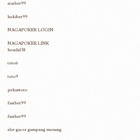
starbet99
hokibet99
NAGAPOKER LOGIN
NAGAPOKER LINK
honda138
toto6
toto9
pekantoto
fastbet99
fastbet99
slot gacor gampang menang