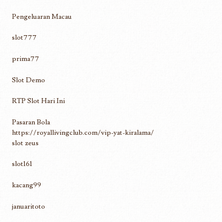
Pengeluaran Macau
slot777
prima77
Slot Demo
RTP Slot Hari Ini
Pasaran Bola
https://royallivingclub.com/vip-yat-kiralama/
slot zeus
slot161
kacang99
januaritoto