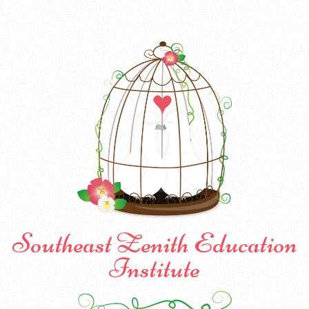
Southeast Zenith Education
Institute