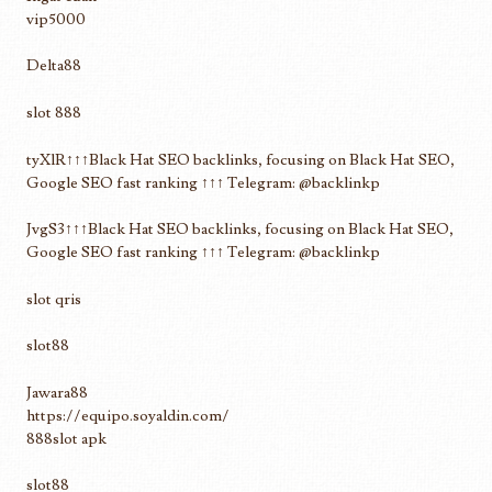
vip5000
Delta88
slot 888
tyXlR↑↑↑Black Hat SEO backlinks, focusing on Black Hat SEO,
Google SEO fast ranking ↑↑↑ Telegram: @backlinkp
JvgS3↑↑↑Black Hat SEO backlinks, focusing on Black Hat SEO,
Google SEO fast ranking ↑↑↑ Telegram: @backlinkp
slot qris
slot88
Jawara88
https://equipo.soyaldin.com/
888slot apk
slot88