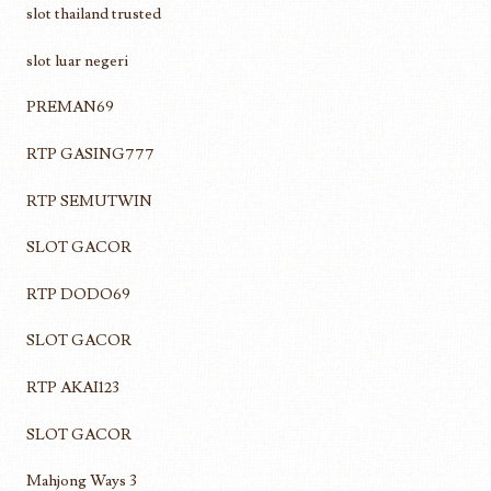
slot thailand trusted
slot luar negeri
PREMAN69
RTP GASING777
RTP SEMUTWIN
SLOT GACOR
RTP DODO69
SLOT GACOR
RTP AKAI123
SLOT GACOR
Mahjong Ways 3