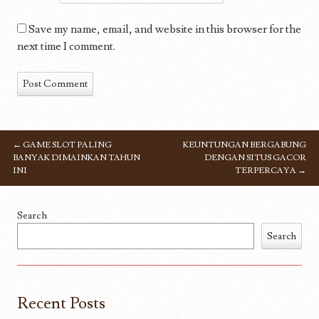
Save my name, email, and website in this browser for the
next time I comment.
←
GAME SLOT PALING
KEUNTUNGAN BERGABUNG
POST NAVIGATION
BANYAK DIMAINKAN TAHUN
DENGAN SITUS GACOR
INI
TERPERCAYA
→
Search
Search
Recent Posts