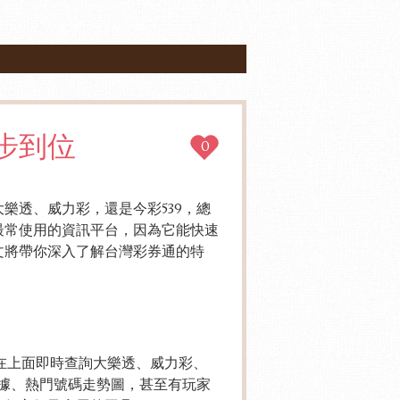
步到位
0
樂透、威力彩，還是今彩539，總
最常使用的資訊平台，因為它能快速
文將帶你深入了解台灣彩券通的特
在上面即時查詢大樂透、威力彩、
數據、熱門號碼走勢圖，甚至有玩家