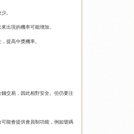
較少。
未來出現的機率可能增加。
注，提高中獎機率。
。
金錢交易，因此相對安全。但仍要注
台可能會提供會員制功能，例如號碼