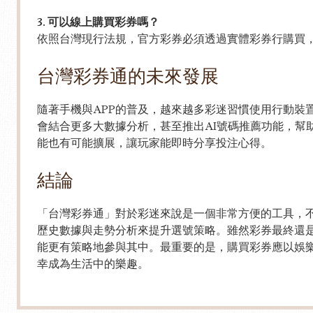
3. 可以線上購買彩券嗎？
依照台灣現行法規，官方彩券必須透過實體彩券行購買
台灣彩券通的未來發展
隨著手機與APP的普及，越來越多彩迷習慣使用行動裝
會結合更多大數據分析，甚至推出AI號碼推薦功能，幫
能也有可能擴展，讓玩家能即時分享投注心得。
結論
「台灣彩券通」對於彩迷來說是一個非常方便的工具，
歷史數據與走勢分析來提升選號策略。雖然彩券最終還
能更有策略地參與其中。最重要的是，購買彩券應以娛
幸成為生活中的樂趣。