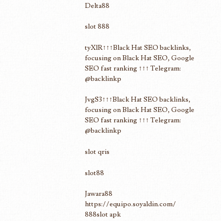
Delta88
slot 888
tyXlR↑↑↑Black Hat SEO backlinks,
focusing on Black Hat SEO, Google
SEO fast ranking ↑↑↑ Telegram:
@backlinkp
JvgS3↑↑↑Black Hat SEO backlinks,
focusing on Black Hat SEO, Google
SEO fast ranking ↑↑↑ Telegram:
@backlinkp
slot qris
slot88
Jawara88
https://equipo.soyaldin.com/
888slot apk