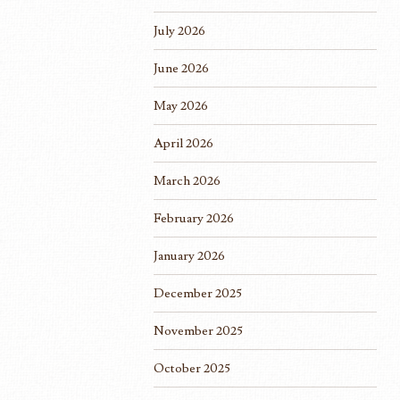
July 2026
June 2026
May 2026
April 2026
March 2026
February 2026
January 2026
December 2025
November 2025
October 2025