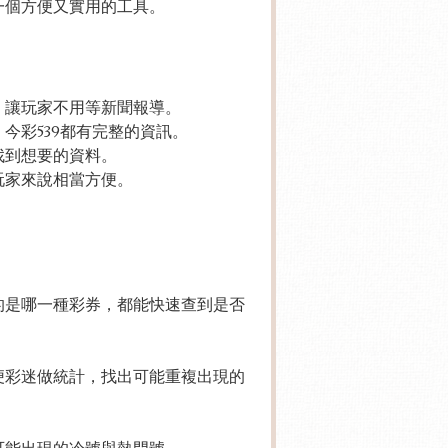
一個方便又實用的工具。
，讓玩家不用等新聞報導。
今彩539都有完整的資訊。
找到想要的資料。
玩家來說相當方便。
的是哪一種彩券，都能快速查到是否
便彩迷做統計，找出可能重複出現的