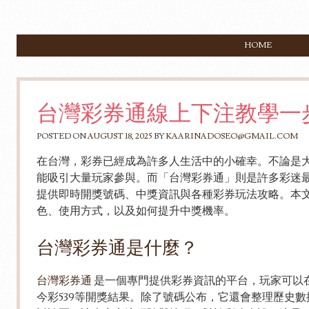
SKIP TO CONTENT
HOME
Menu
台灣彩券通線上下注教學一
POSTED ON
AUGUST 18, 2025
BY
KAARINADOSEO@GMAIL.COM
在台灣，彩券已經成為許多人生活中的小確幸。不論是大
能吸引大量玩家參與。而「台灣彩券通」則是許多彩迷
提供即時開獎號碼、中獎資訊與各種彩券玩法攻略。本
色、使用方式，以及如何提升中獎機率。
台灣彩券通是什麼？
台灣彩券通
是一個專門提供彩券資訊的平台，玩家可以
今彩539等開獎結果。除了號碼公布，它還會整理歷史