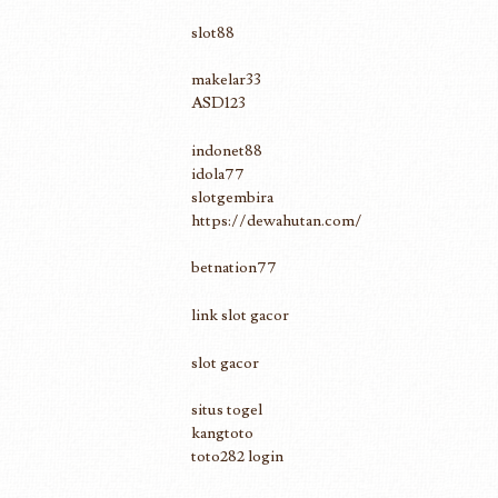
slot88
makelar33
ASD123
indonet88
idola77
slotgembira
https://dewahutan.com/
betnation77
link slot gacor
slot gacor
situs togel
kangtoto
toto282 login